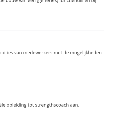
e bouw van een (generiek) functiehuis en bij
 ambities van medewerkers met de mogelijkheden
iële opleiding tot strengthscoach aan.