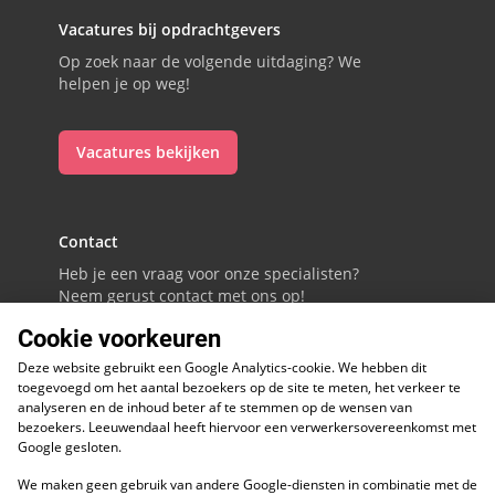
Vacatures bij opdrachtgevers
Op zoek naar de volgende uitdaging? We
helpen je op weg!
Vacatures bekijken
Contact
Heb je een vraag voor onze specialisten?
Neem gerust contact met ons op!
Cookie voorkeuren
088 - 0086800
Deze website gebruikt een Google Analytics-cookie. We hebben dit
Volg ons op LinkedIn
toegevoegd om het aantal bezoekers op de site te meten, het verkeer te
analyseren en de inhoud beter af te stemmen op de wensen van
bezoekers. Leeuwendaal heeft hiervoor een verwerkersovereenkomst met
Google gesloten.
We maken geen gebruik van andere Google-diensten in combinatie met de
ESG