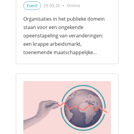
•
Event
29.09.26
Online
Organisaties in het publieke domein
staan voor een ongekende
opeenstapeling van veranderingen:
een krappe arbeidsmarkt,
toenemende maatschappelijke
verwachtingen, nieuwe wet- en
regelgeving en de opkomst van AI die
rollen en werkprocessen
fundamenteel ver...