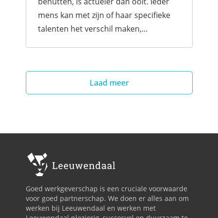
benutten, is actueler dan ooit. Ieder
mens kan met zijn of haar specifieke
talenten het verschil maken,
individueel en in de samenwerking. En
talenten maken voor mensen het
verschil: ze geven r...
Laad meer
Goed werkgeverschap is een cruciale voorwaarde
voor goed partnerschap. We doen er alles aan om
werken bij Leeuwendaal en werken met
Leeuwendaal plezierig, succesvol en duurzaam te