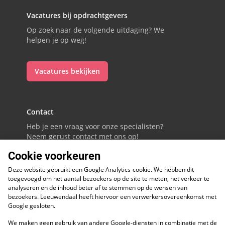
Vacatures bij opdrachtgevers
Op zoek naar de volgende uitdaging? We
helpen je op weg!
Vacatures bekijken
Contact
Heb je een vraag voor onze specialisten?
Neem gerust contact met ons op!
Cookie voorkeuren
088 - 0086800
Deze website gebruikt een Google Analytics-cookie. We hebben dit
Volg ons op LinkedIn
toegevoegd om het aantal bezoekers op de site te meten, het verkeer te
analyseren en de inhoud beter af te stemmen op de wensen van
bezoekers. Leeuwendaal heeft hiervoor een verwerkersovereenkomst met
Google gesloten.
We maken geen gebruik van andere Google-diensten in combinatie met de