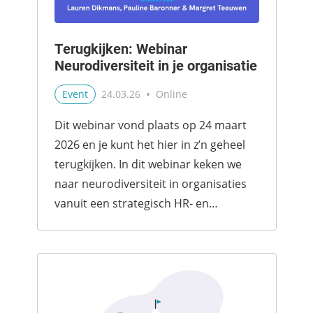
Terugkijken: Webinar
Neurodiversiteit in je organisatie
•
Event
24.03.26
Online
Dit webinar vond plaats op 24 maart
2026 en je kunt het hier in z’n geheel
terugkijken. In dit webinar keken we
naar neurodiversiteit in organisaties
vanuit een strategisch HR‑ en
talentmanagementperspectief. Niet
als een uitdaging om te
accommoderen...