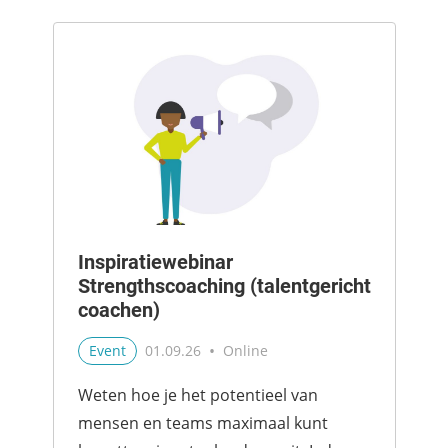
Directeuren. De basisgedachte achter
talentgericht werken is heel si...
Inspiratiewebinar
Strengthscoaching (talentgericht
coachen)
•
Event
01.09.26
Online
Weten hoe je het potentieel van
mensen en teams maximaal kunt