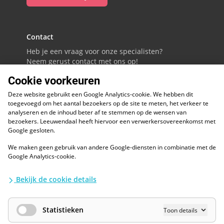
Contact
Heb je een vraag voor onze specialisten?
Neem gerust contact met ons op!
Cookie voorkeuren
088 - 0086800
Deze website gebruikt een Google Analytics-cookie. We hebben dit
Volg ons op LinkedIn
toegevoegd om het aantal bezoekers op de site te meten, het verkeer te
analyseren en de inhoud beter af te stemmen op de wensen van
bezoekers. Leeuwendaal heeft hiervoor een verwerkersovereenkomst met
Google gesloten.
We maken geen gebruik van andere Google-diensten in combinatie met de
ESG
Google Analytics-cookie.
Diversiteit en inclusie
Kwaliteitswaarborgen
Bekijk de cookie details
Algemene voorwaarden
Disclaimer
Waarborgen privacy en informatiebeveiliging
Statistieken
Toon details
AI / LLM
Privacybescherming