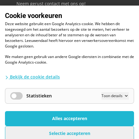
Neem gerust contact met ons op!
Cookie voorkeuren
088 - 0086800
Deze website gebruikt een Google Analytics-cookie. We hebben dit
Volg ons op LinkedIn
toegevoegd om het aantal bezoekers op de site te meten, het verkeer te
analyseren en de inhoud beter af te stemmen op de wensen van
bezoekers. Leeuwendaal heeft hiervoor een verwerkersovereenkomst met
Google gesloten.
We maken geen gebruik van andere Google-diensten in combinatie met de
ESG
Google Analytics-cookie.
Diversiteit en inclusie
Kwaliteitswaarborgen
Bekijk de cookie details
Algemene voorwaarden
Disclaimer
Waarborgen privacy en informatiebeveiliging
Statistieken
Toon details
AI / LLM
Privacybescherming
Cookies Wijzigen
Alles accepteren
Selectie accepteren