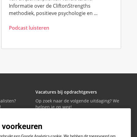
Informatie over de CliftonStrengths
methodiek, positieve psychologie en ...
Podcast luisteren
Vacatures bij opdrachtgevers
alisten?
Op zoek naar de volgende uitdaging? We
!
helpen je op weg!
 voorkeuren
Vacatures bekijken
gebruikt een Google Analytics-cookie. We hebben dit toegevoegd om