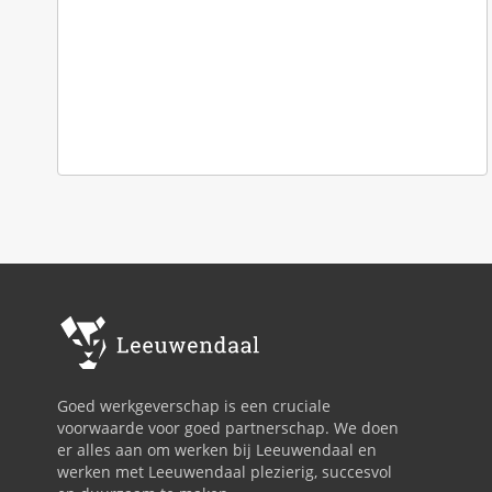
Goed werkgeverschap is een cruciale
voorwaarde voor goed partnerschap. We doen
er alles aan om werken bij Leeuwendaal en
werken met Leeuwendaal plezierig, succesvol