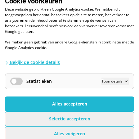
Cookie voorkeuren
088 - 0086800
Deze website gebruikt een Google Analytics-cookie. We hebben dit
Volg ons op LinkedIn
toegevoegd om het aantal bezoekers op de site te meten, het verkeer te
analyseren en de inhoud beter af te stemmen op de wensen van
bezoekers. Leeuwendaal heeft hiervoor een verwerkersovereenkomst met
Google gesloten.
We maken geen gebruik van andere Google-diensten in combinatie met de
ESG
Google Analytics-cookie.
Diversiteit en inclusie
Kwaliteitswaarborgen
Bekijk de cookie details
Algemene voorwaarden
Disclaimer
Waarborgen privacy en informatiebeveiliging
Statistieken
Toon details
AI / LLM
Privacybescherming
Cookies Wijzigen
Alles accepteren
Selectie accepteren
Leeuwendaal © 2026 - All rights reserved
Alles weigeren
Technische implementatie door
Super Interactive