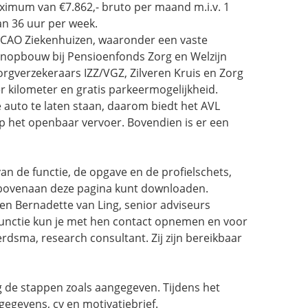
ximum van €7.862,- bruto per maand m.i.v. 1
an 36 uur per week.
CAO Ziekenhuizen, waaronder een vaste
oenopbouw bij Pensioenfonds Zorg en Welzijn
 zorgverzekeraars IZZ/VGZ, Zilveren Kruis en Zorg
r kilometer en gratis parkeermogelijkheid.
uto te laten staan, daarom biedt het AVL
op het openbaar vervoer. Bovendien is er een
an de functie, de opgave en de profielschets,
ts bovenaan deze pagina kunt downloaden.
en Bernadette van Ling, senior adviseurs
 functie kun je met hen contact opnemen en voor
dsma, research consultant. Zij zijn bereikbaar
olg de stappen zoals aangegeven. Tijdens het
egevens, cv en motivatiebrief.