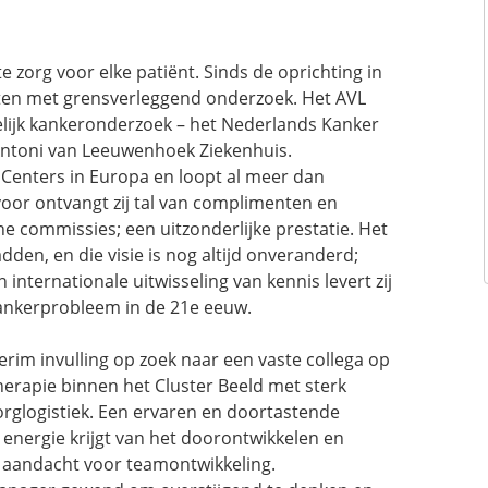
 zorg voor elke patiënt. Sinds de oprichting in
ten met grensverleggend onderzoek. Het AVL
elijk kankeronderzoek – het Nederlands Kanker
t Antoni van Leeuwenhoek Ziekenhuis.
Centers in Europa en loopt al meer dan
voor ontvangt zij tal van complimenten en
e commissies; een uitzonderlijke prestatie. Het
den, en die visie is nog altijd onveranderd;
nternationale uitwisseling van kennis levert zij
kankerprobleem in de 21e eeuw.
terim invulling op zoek naar een vaste collega op
erapie binnen het Cluster Beeld met sterk
orglogistiek. Een ervaren en doortastende
energie krijgt van het doorontwikkelen en
 aandacht voor teamontwikkeling.