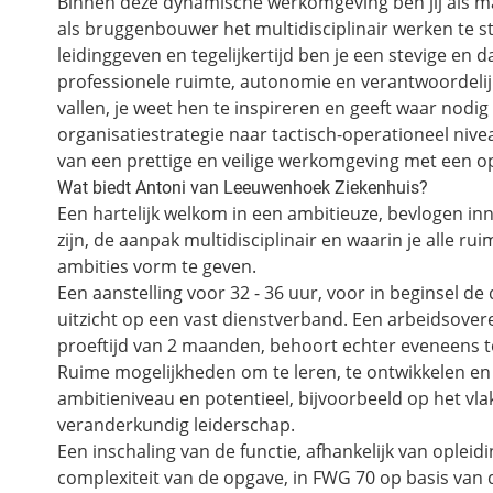
Binnen deze dynamische werkomgeving ben jij als 
als bruggenbouwer het multidisciplinair werken te st
leidinggeven en tegelijkertijd ben je een stevige en 
professionele ruimte, autonomie en verantwoordeli
vallen, je weet hen te inspireren en geeft waar nodig
organisatiestrategie naar tactisch-operationeel nive
van een prettige en veilige werkomgeving met een o
Wat biedt Antoni van Leeuwenhoek Ziekenhuis?
Een hartelijk welkom in een ambitieuze, bevlogen in
zijn, de aanpak multidisciplinair en waarin je alle rui
ambities vorm te geven.
Een aanstelling voor 32 - 36 uur, voor in beginsel de
uitzicht op een vast dienstverband. Een arbeidsove
proeftijd van 2 maanden, behoort echter eveneens t
Ruime mogelijkheden om te leren, te ontwikkelen en t
ambitieniveau en potentieel, bijvoorbeeld op het vlak
veranderkundig leiderschap.
Een inschaling van de functie, afhankelijk van oplei
complexiteit van de opgave, in FWG 70 op basis va