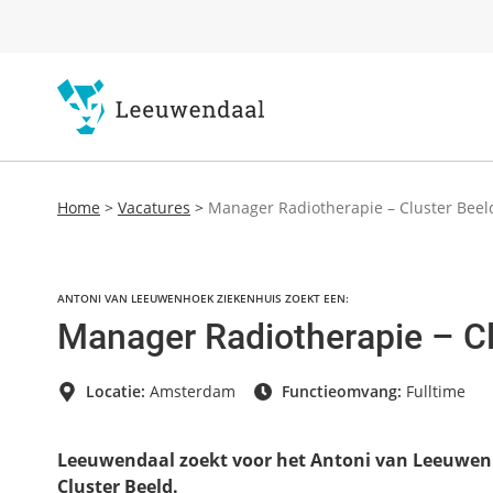
Home
>
Vacatures
>
Manager Radiotherapie – Cluster Beel
ANTONI VAN LEEUWENHOEK ZIEKENHUIS ZOEKT EEN:
Manager Radiotherapie – Cl
Locatie:
Amsterdam
Functieomvang:
Fulltime
Leeuwendaal zoekt voor het Antoni van Leeuwen
Cluster Beeld.