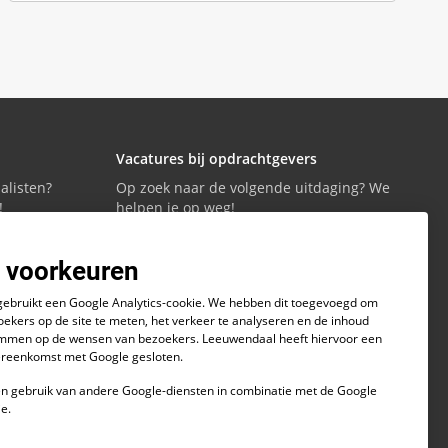
Vacatures bij opdrachtgevers
alisten?
Op zoek naar de volgende uitdaging? We
!
helpen je op weg!
 voorkeuren
Vacatures bekijken
gebruikt een Google Analytics-cookie. We hebben dit toegevoegd om
oekers op de site te meten, het verkeer te analyseren en de inhoud
temmen op de wensen van bezoekers. Leeuwendaal heeft hiervoor een
reenkomst met Google gesloten.
 gebruik van andere Google-diensten in combinatie met de Google
ie.