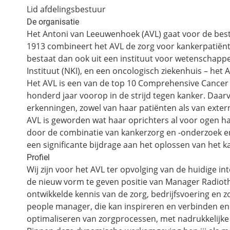
Lid afdelingsbestuur
De organisatie
Het Antoni van Leeuwenhoek (AVL) gaat voor de beste
1913 combineert het AVL de zorg voor kankerpatiën
bestaat dan ook uit een instituut voor wetenschapp
Instituut (NKI), en een oncologisch ziekenhuis – he
Het AVL is een van de top 10 Comprehensive Cancer 
honderd jaar voorop in de strijd tegen kanker. Daar
erkenningen, zowel van haar patiënten als van extern
AVL is geworden wat haar oprichters al voor ogen had
door de combinatie van kankerzorg en -onderzoek en i
een significante bijdrage aan het oplossen van het 
Profiel
Wij zijn voor het AVL ter opvolging van de huidige in
de nieuw vorm te geven positie van Manager Radioth
ontwikkelde kennis van de zorg, bedrijfsvoering en z
people manager, die kan inspireren en verbinden en 
optimaliseren van zorgprocessen, met nadrukkelijke