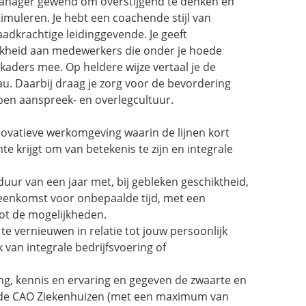
manager gewend om overstijgend te denken en
imuleren. Je hebt een coachende stijl van
daadkrachtige leidinggevende. Je geeft
jkheid aan medewerkers die onder je hoede
 kaders mee. Op heldere wijze vertaal je de
au. Daarbij draag je zorg voor de bevordering
pen aanspreek- en overlegcultuur.
novatieve werkomgeving waarin de lijnen kort
mte krijgt om van betekenis te zijn en integrale
 duur van een jaar met, bij gebleken geschiktheid,
reenkomst voor onbepaalde tijd, met een
ot de mogelijkheden.
e vernieuwen in relatie tot jouw persoonlijk
 van integrale bedrijfsvoering of
ding, kennis en ervaring en gegeven de zwaarte en
n de CAO Ziekenhuizen (met een maximum van