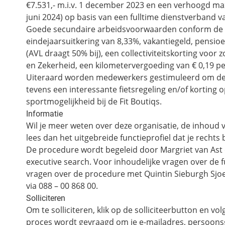
€7.531,- m.i.v. 1 december 2023 en een verhoogd ma
juni 2024) op basis van een fulltime dienstverband v
Goede secundaire arbeidsvoorwaarden conform de 
eindejaarsuitkering van 8,33%, vakantiegeld, pensi
(AVL draagt 50% bij), een collectiviteitskorting voor
en Zekerheid, een kilometervergoeding van € 0,19 pe
Uiteraard worden medewerkers gestimuleerd om de a
tevens een interessante fietsregeling en/of korting 
sportmogelijkheid bij de Fit Boutiqs.
Informatie
Wil je meer weten over deze organisatie, de inhoud v
lees dan het uitgebreide functieprofiel dat je rech
De procedure wordt begeleid door Margriet van Ast 
executive search. Voor inhoudelijke vragen over de
vragen over de procedure met Quintin Sieburgh Sjoer
via 088 – 00 868 00.
Solliciteren
Om te solliciteren, klik op de solliciteerbutton en v
proces wordt gevraagd om je e-mailadres, persoonsg