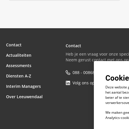
Contact
Contact
Heb je een vraag voor onze speci
Actualiteiten
Neem gerust contact met ons op
Assessments
088 - 0086800
Cookie
Diensten A-Z
Volg ons op LinkedIn
Interim Managers
Deze website 
het aantal bez
Over Leeuwendaal
beter af te s
verwerkersove
We maken geen
Analytics-cook