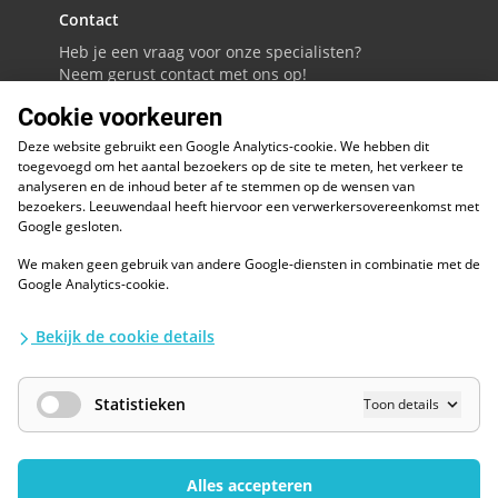
Contact
Heb je een vraag voor onze specialisten?
Neem gerust contact met ons op!
Cookie voorkeuren
088 - 0086800
Deze website gebruikt een Google Analytics-cookie. We hebben dit
Volg ons op LinkedIn
toegevoegd om het aantal bezoekers op de site te meten, het verkeer te
analyseren en de inhoud beter af te stemmen op de wensen van
bezoekers. Leeuwendaal heeft hiervoor een verwerkersovereenkomst met
Google gesloten.
We maken geen gebruik van andere Google-diensten in combinatie met de
ESG
Google Analytics-cookie.
Diversiteit en inclusie
Kwaliteitswaarborgen
Bekijk de cookie details
Algemene voorwaarden
Disclaimer
Waarborgen privacy en informatiebeveiliging
Statistieken
Toon details
AI / LLM
Privacybescherming
Cookies Wijzigen
Alles accepteren