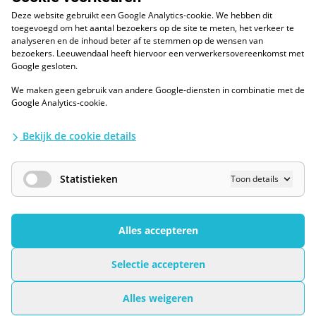
088 - 0086800
Deze website gebruikt een Google Analytics-cookie. We hebben dit
Volg ons op LinkedIn
toegevoegd om het aantal bezoekers op de site te meten, het verkeer te
analyseren en de inhoud beter af te stemmen op de wensen van
bezoekers. Leeuwendaal heeft hiervoor een verwerkersovereenkomst met
Google gesloten.
We maken geen gebruik van andere Google-diensten in combinatie met de
ESG
Google Analytics-cookie.
Diversiteit en inclusie
Kwaliteitswaarborgen
Bekijk de cookie details
Algemene voorwaarden
Disclaimer
Waarborgen privacy en informatiebeveiliging
Statistieken
Toon details
AI / LLM
Privacybescherming
Cookies Wijzigen
Alles accepteren
Sollicitaties gesloten
Selectie accepteren
Leeuwendaal © 2026 - All rights reserved
Bekijk het volledige profiel
Alles weigeren
Technische implementatie door
Super Interactive