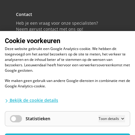
Contact
Heb je een vraag voor onze specialisten?
Neem gerust contact met ons op!
Cookie voorkeuren
088 - 0086800
Deze website gebruikt een Google Analytics-cookie. We hebben dit
Volg ons op LinkedIn
toegevoegd om het aantal bezoekers op de site te meten, het verkeer te
analyseren en de inhoud beter af te stemmen op de wensen van
bezoekers. Leeuwendaal heeft hiervoor een verwerkersovereenkomst met
Google gesloten.
We maken geen gebruik van andere Google-diensten in combinatie met de
ESG
Google Analytics-cookie.
Diversiteit en inclusie
Kwaliteitswaarborgen
Bekijk de cookie details
Algemene voorwaarden
Disclaimer
Waarborgen privacy en informatiebeveiliging
Statistieken
Toon details
AI / LLM
Privacybescherming
Cookies Wijzigen