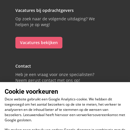
Vacatures bij opdrachtgevers
Op zoek naar de volgende uitdaging? We
helpen je op weg!
Vacatures bekijken
Contact
Heb je een vraag voor onze specialisten?
Neem gerust contact met ons op!
Cookie voorkeuren
088 - 0086800
Deze website gebruikt een Google Analytics-cookie. We hebben dit
Volg ons op LinkedIn
toegevoegd om het aantal bezoekers op de site te meten, het verkeer te
analyseren en de inhoud beter af te stemmen op de wensen van
bezoekers. Leeuwendaal heeft hiervoor een verwerkersovereenkomst met
Google gesloten.
We maken geen gebruik van andere Google-diensten in combinatie met de