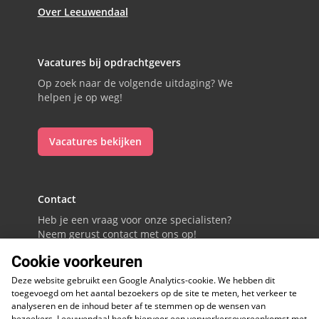
Over Leeuwendaal
Vacatures bij opdrachtgevers
Op zoek naar de volgende uitdaging? We
helpen je op weg!
Vacatures bekijken
Contact
Heb je een vraag voor onze specialisten?
Neem gerust contact met ons op!
Cookie voorkeuren
088 - 0086800
Deze website gebruikt een Google Analytics-cookie. We hebben dit
Volg ons op LinkedIn
toegevoegd om het aantal bezoekers op de site te meten, het verkeer te
analyseren en de inhoud beter af te stemmen op de wensen van
bezoekers. Leeuwendaal heeft hiervoor een verwerkersovereenkomst met