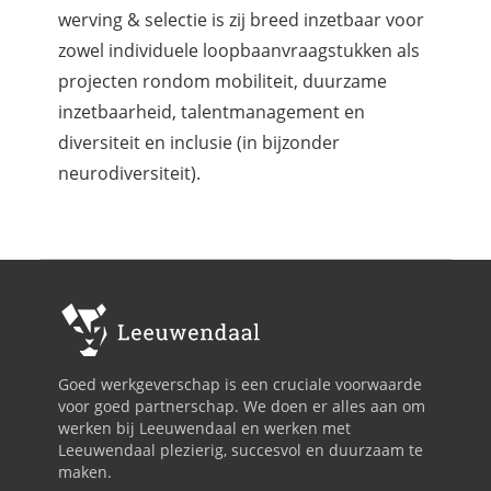
werving & selectie is zij breed inzetbaar voor
zowel individuele loopbaanvraagstukken als
projecten rondom mobiliteit, duurzame
inzetbaarheid, talentmanagement en
diversiteit en inclusie (in bijzonder
neurodiversiteit).
Goed werkgeverschap is een cruciale voorwaarde
voor goed partnerschap. We doen er alles aan om
werken bij Leeuwendaal en werken met
Leeuwendaal plezierig, succesvol en duurzaam te
maken.