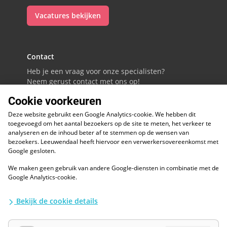
Vacatures bekijken
Contact
Heb je een vraag voor onze specialisten?
Neem gerust contact met ons op!
Cookie voorkeuren
088 - 0086800
Deze website gebruikt een Google Analytics-cookie. We hebben dit
Volg ons op LinkedIn
toegevoegd om het aantal bezoekers op de site te meten, het verkeer te
analyseren en de inhoud beter af te stemmen op de wensen van
bezoekers. Leeuwendaal heeft hiervoor een verwerkersovereenkomst met
Google gesloten.
We maken geen gebruik van andere Google-diensten in combinatie met de
ESG
Google Analytics-cookie.
Diversiteit en inclusie
Kwaliteitswaarborgen
Bekijk de cookie details
Algemene voorwaarden
Disclaimer
Waarborgen privacy en informatiebeveiliging