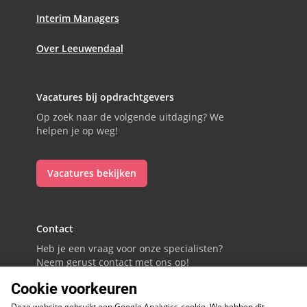
Interim Managers
Over Leeuwendaal
Vacatures bij opdrachtgevers
Op zoek naar de volgende uitdaging? We
helpen je op weg!
Vacatures bekijken
Contact
Heb je een vraag voor onze specialisten?
Neem gerust contact met ons op!
Cookie voorkeuren
088 - 0086800
Deze website gebruikt een Google Analytics-cookie. We hebben dit