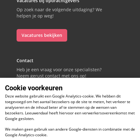
Vacatures bij opdrachtgevers
Op zoek naar de volgende uitdaging? We
helpen je op weg!
Vacatures bekijken
Contact
Heb je een vraag voor onze specialisten?
Neem gerust contact met ons op!
Cookie voorkeuren
088 - 0086800
Deze website gebruikt een Google Analytics-cookie. We hebben dit
Volg ons op LinkedIn
toegevoegd om het aantal bezoekers op de site te meten, het verkeer te
analyseren en de inhoud beter af te stemmen op de wensen van
bezoekers. Leeuwendaal heeft hiervoor een verwerkersovereenkomst met
Google gesloten.
We maken geen gebruik van andere Google-diensten in combinatie met de
ESG
Google Analytics-cookie.
Diversiteit en inclusie