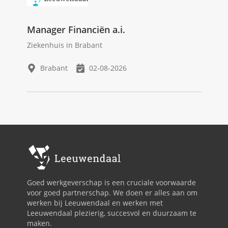
Manager Financiën a.i.
Ziekenhuis in Brabant
Brabant
02-08-2026
Goed werkgeverschap is een cruciale voorwaarde
voor goed partnerschap. We doen er alles aan om
werken bij Leeuwendaal en werken met
Leeuwendaal plezierig, succesvol en duurzaam te
maken.