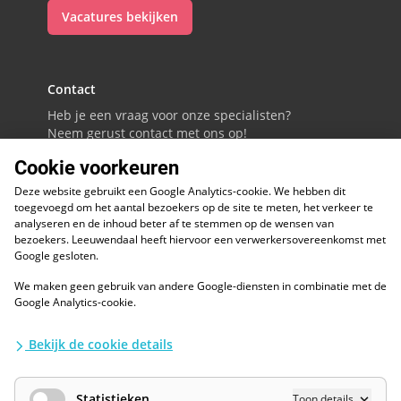
Vacatures bekijken
Contact
Heb je een vraag voor onze specialisten?
Neem gerust contact met ons op!
Cookie voorkeuren
088 - 0086800
Deze website gebruikt een Google Analytics-cookie. We hebben dit
Volg ons op LinkedIn
toegevoegd om het aantal bezoekers op de site te meten, het verkeer te
analyseren en de inhoud beter af te stemmen op de wensen van
bezoekers. Leeuwendaal heeft hiervoor een verwerkersovereenkomst met
Google gesloten.
We maken geen gebruik van andere Google-diensten in combinatie met de
ESG
Google Analytics-cookie.
Diversiteit en inclusie
Kwaliteitswaarborgen
Bekijk de cookie details
Algemene voorwaarden
Disclaimer
Waarborgen privacy en informatiebeveiliging
Statistieken
Toon details