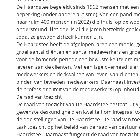
De Haardstee begeleidt sinds 1962 mensen met een li
beperking (onder andere autisme). Van een pand me
naar ruim 400 mensen (in 2022) die thuis, op de wo
ondersteund. Het doel is al die jaren hetzelfde gebl
zodat ze gewoon zichzelf kunnen zijn.
De Haardstee heeft de afgelopen jaren een mooie, ge
groei aantal cliënten en aantal medewerkers en groei 
voor de komende periode een bewuste keuze om met
leveren aan de cliënten. Met een lage overhead is e
medewerkers en de ‘kwaliteit van leven’ van cliënten.
binden van tevreden medewerkers. Daarnaast invest
de professionaliteit van de medewerkers (op inhoud
De raad van toezicht
De raad van toezicht van De Haardstee bestaat uit vij
gewenste deskundigheid en kwaliteit om integraal t
de doelstellingen van De Haardstee. De raad van toez
taak toezicht op het beleid van de raad van bestuur
Haardstee. Daarnaast fungeert de raad van toezicht