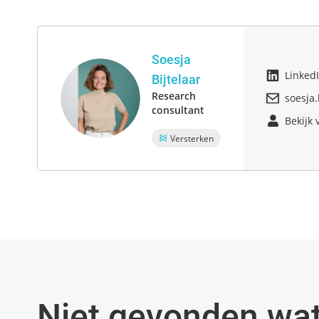
Soesja
Linked
Bijtelaar
Research
soesja
consultant
Bekijk 
Versterken
Niet gevonden wat