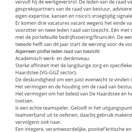
vervult hij de werkgeversrol. De leden van de raad va
gesprekspartners van de raad van bestuur, adviser
eigen expertise, kansen en risico’s vroegtijdig signa
Er komen drie vacatures vacant wegens het einde van
voorzitter en twee leden raad van toezicht. Eén met d
met de portefeuille bedrijfsvoering/financiën. De we
tweede helft van dit jaar start de werving voor de voo
Algemeen profiel leden raad van toezicht
Academisch werk- en denkniveau.
Sterke affiniteit met de langdurige zorg en specifie
Haardstee (VG-GGZ sector).
De deskundigheid om een juist evenwicht te vinden i
Het vermogen en de houding om de raad van bestuur 
Het vermogen om het beleid van De Haardstee en he
toetsen.
Is een echte teamspeler. Gelooft in het uitgangspunt 
teamverband uit te oefenen, daarbij gebruik makend
vervolgens ook naar.
Een integere, verantwoordelijke, positief kritische en