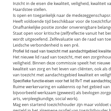
Inzicht in de eisen die kwaliteit, veiligheid, kwalitei
Haardstee stellen.
Is open en toegankelijk naar de medezeggenschapsr
Heeft voldoende tijd beschikbaar voor de toezichtfun
Onafhankelijke positie zonder onverenigbare belangen
Staat open voor kritische (zelf)reflectie vanuit het 
wordt uitgeoefend. Zelfevaluatie van de raad van toezi
Leidsche verbondenheid is een pré.
Profiel lid raad van toezicht met aandachtgebied kwalitei
Het nieuwe lid raad van toezicht, met een zorginhoudel
veiligheid. Binnen deze commissie speelt het nieuwe 
kwaliteit van zorg en het leven van cliënten, ook als 
van toezicht met aandachtsgebied kwaliteit en veiligh
Specifieke functie-eisen voor het lid RvT met aandachtsg
Ruime werkervaring en vakkennis op het gebied van
bijvoorbeeld werkzaam (geweest) als bevlogen zorg
arts, verpleegkundige, social work).
Mag een startend toezichthouder zijn maar voldoet 
gesteld in het algemene profiel van toezichthouder 