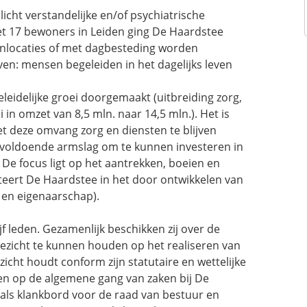
cht verstandelijke en/of psychiatrische
t 17 bewoners in Leiden ging De Haardstee
onlocaties of met dagbesteding worden
even: mensen begeleiden in het dagelijks leven
leidelijke groei doorgemaakt (uitbreiding zorg,
in omzet van 8,5 mln. naar 14,5 mln.). Het is
 deze omvang zorg en diensten te blijven
r voldoende armslag om te kunnen investeren in
 De focus ligt op het aantrekken, boeien en
eert De Haardstee in het door ontwikkelen van
 en eigenaarschap).
f leden. Gezamenlijk beschikken zij over de
oezicht te kunnen houden op het realiseren van
icht houdt conform zijn statutaire en wettelijke
 en op de algemene gang van zaken bij De
 als klankbord voor de raad van bestuur en