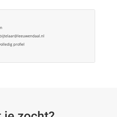
In
.bijtelaar@leeuwendaal.nl
volledig profiel
 je zocht?