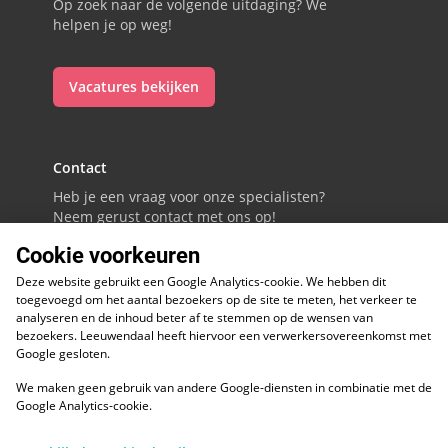
Op zoek naar de volgende uitdaging? We
helpen je op weg!
Vacatures bekijken
Contact
Heb je een vraag voor onze specialisten?
Neem gerust contact met ons op!
Cookie voorkeuren
088 - 0086800
Deze website gebruikt een Google Analytics-cookie. We hebben dit
Volg ons op LinkedIn
toegevoegd om het aantal bezoekers op de site te meten, het verkeer te
analyseren en de inhoud beter af te stemmen op de wensen van
bezoekers. Leeuwendaal heeft hiervoor een verwerkersovereenkomst met
Google gesloten.
We maken geen gebruik van andere Google-diensten in combinatie met de
ESG
Google Analytics-cookie.
Diversiteit en inclusie
Kwaliteitswaarborgen