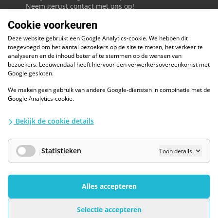
Neem gerust contact met ons op!
Cookie voorkeuren
088 - 0086800
Deze website gebruikt een Google Analytics-cookie. We hebben dit
Volg ons op LinkedIn
toegevoegd om het aantal bezoekers op de site te meten, het verkeer te
analyseren en de inhoud beter af te stemmen op de wensen van
bezoekers. Leeuwendaal heeft hiervoor een verwerkersovereenkomst met
Google gesloten.
We maken geen gebruik van andere Google-diensten in combinatie met de
ESG
Google Analytics-cookie.
Diversiteit en inclusie
Kwaliteitswaarborgen
Bekijk de cookie details
Algemene voorwaarden
Disclaimer
Waarborgen privacy en informatiebeveiliging
Statistieken
Toon details
AI / LLM
Privacybescherming
Cookies Wijzigen
Alles accepteren
Sollicitaties gesloten
Selectie accepteren