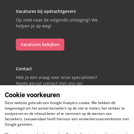
Vacatures bij opdrachtgevers
Op zoek naar de volgende uitdaging? We
helpen je op weg!
Vacatures bekijken
Contact
Heb je een vraag voor onze specialisten?
Neem gerust contact met ons op!
Cookie voorkeuren
088 - 0086800
Deze website gebruikt een Google Analytics-cookie. We hebben dit
Volg ons op LinkedIn
toegevoegd om het aantal bezoekers op de site te meten, het verkeer te
analyseren en de inhoud beter af te stemmen op de wensen van
bezoekers. Leeuwendaal heeft hiervoor een verwerkersovereenkomst met
Google gesloten.