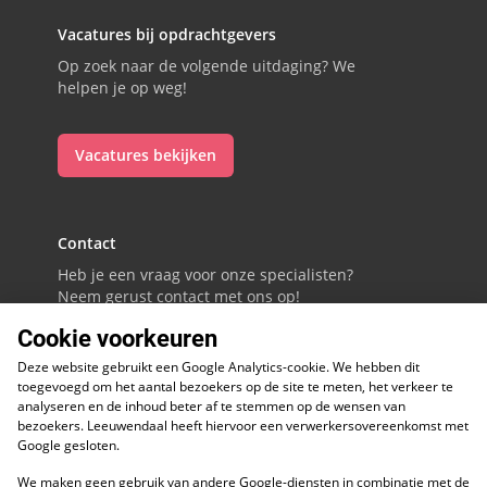
Vacatures bij opdrachtgevers
Op zoek naar de volgende uitdaging? We
helpen je op weg!
Vacatures bekijken
Contact
Heb je een vraag voor onze specialisten?
Neem gerust contact met ons op!
Cookie voorkeuren
088 - 0086800
Deze website gebruikt een Google Analytics-cookie. We hebben dit
Volg ons op LinkedIn
toegevoegd om het aantal bezoekers op de site te meten, het verkeer te
analyseren en de inhoud beter af te stemmen op de wensen van
bezoekers. Leeuwendaal heeft hiervoor een verwerkersovereenkomst met
Google gesloten.
We maken geen gebruik van andere Google-diensten in combinatie met de