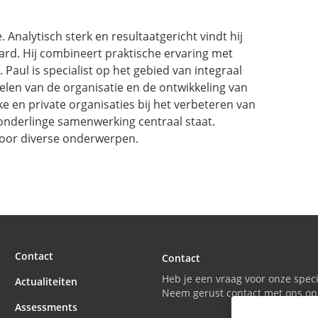
 Analytisch sterk en resultaatgericht vindt hij
rd. Hij combineert praktische ervaring met
aul is specialist op het gebied van integraal
len van de organisatie en de ontwikkeling van
 en private organisaties bij het verbeteren van
 onderlinge samenwerking centraal staat.
 voor diverse onderwerpen.
Contact
Contact
Heb je een vraag voor onze speci
Actualiteiten
Neem gerust contact met ons op
Assessments