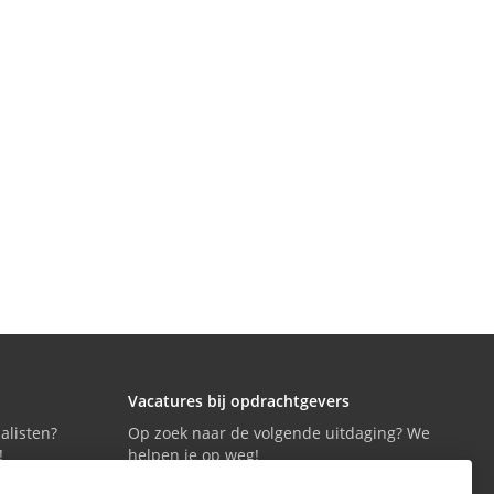
Vacatures bij opdrachtgevers
alisten?
Op zoek naar de volgende uitdaging? We
!
helpen je op weg!