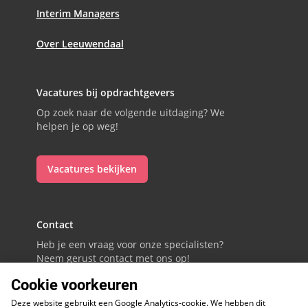
Interim Managers
Over Leeuwendaal
Vacatures bij opdrachtgevers
Op zoek naar de volgende uitdaging? We
helpen je op weg!
Vacatures bekijken
Contact
Heb je een vraag voor onze specialisten?
Neem gerust contact met ons op!
Cookie voorkeuren
088 - 0086800
Deze website gebruikt een Google Analytics-cookie. We hebben dit