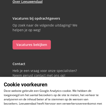
Over Leeuwendaal
Vacatures bij opdrachtgevers
Op zoek naar de volgende uitdaging? We
helpen je op weg!
Vacatures bekijken
Contact
Heb je een vraag voor onze specialisten?
Neem gerust contact met ons op!
Cookie voorkeuren
088 - 0086800
Deze website gebruikt een Google Analytics-cookie. We hebben dit
Volg ons op LinkedIn
toegevoegd om het aantal bezoekers op de site te meten, het verkeer te
analyseren en de inhoud beter af te stemmen op de wensen van
bezoekers. Leeuwendaal heeft hiervoor een verwerkersovereenkomst met