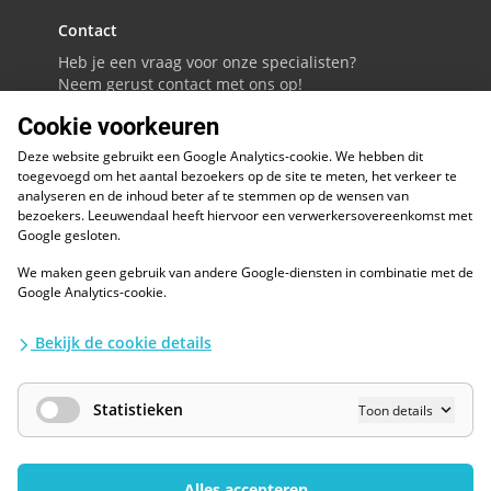
Contact
Heb je een vraag voor onze specialisten?
Neem gerust contact met ons op!
Cookie voorkeuren
088 - 0086800
Deze website gebruikt een Google Analytics-cookie. We hebben dit
Volg ons op LinkedIn
toegevoegd om het aantal bezoekers op de site te meten, het verkeer te
analyseren en de inhoud beter af te stemmen op de wensen van
bezoekers. Leeuwendaal heeft hiervoor een verwerkersovereenkomst met
Google gesloten.
We maken geen gebruik van andere Google-diensten in combinatie met de
ESG
Google Analytics-cookie.
Diversiteit en inclusie
Kwaliteitswaarborgen
Bekijk de cookie details
Algemene voorwaarden
Disclaimer
Waarborgen privacy en informatiebeveiliging
Statistieken
Toon details
AI / LLM
Privacybescherming
Cookies Wijzigen
Alles accepteren