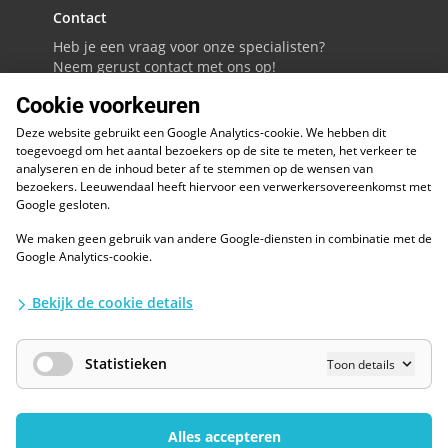
Contact
Heb je een vraag voor onze specialisten?
Neem gerust contact met ons op!
Cookie voorkeuren
088 - 0086800
Deze website gebruikt een Google Analytics-cookie. We hebben dit
Volg ons op LinkedIn
toegevoegd om het aantal bezoekers op de site te meten, het verkeer te
analyseren en de inhoud beter af te stemmen op de wensen van
bezoekers. Leeuwendaal heeft hiervoor een verwerkersovereenkomst met
Google gesloten.
We maken geen gebruik van andere Google-diensten in combinatie met de
ESG
Google Analytics-cookie.
Diversiteit en inclusie
Kwaliteitswaarborgen
Bekijk de cookie details
Algemene voorwaarden
Disclaimer
Waarborgen privacy en informatiebeveiliging
Statistieken
Toon details
AI / LLM
Privacybescherming
Cookies Wijzigen
Alles accepteren