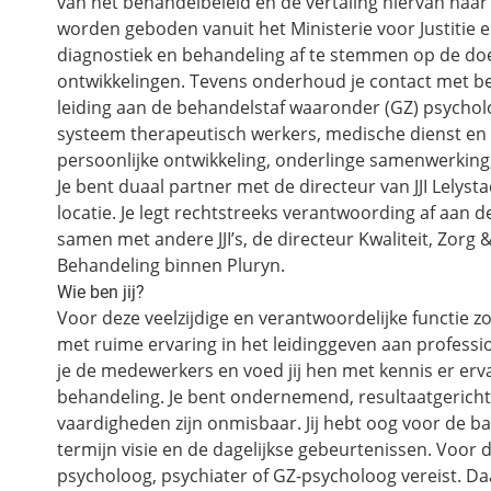
van het behandelbeleid en de vertaling hiervan naar 
worden geboden vanuit het Ministerie voor Justitie e
diagnostiek en behandeling af te stemmen op de doe
ontwikkelingen. Tevens onderhoud je contact met bela
leiding aan de behandelstaf waaronder (GZ) psycho
systeem therapeutisch werkers, medische dienst en p
persoonlijke ontwikkeling, onderlinge samenwerking
Je bent duaal partner met de directeur van JJI Lelys
locatie. Je legt rechtstreeks verantwoording af aan
samen met andere JJI’s, de directeur Kwaliteit, Zorg 
Behandeling binnen Pluryn.
Wie ben jij?
Voor deze veelzijdige en verantwoordelijke functie z
met ruime ervaring in het leidinggeven aan professi
je de medewerkers en voed jij hen met kennis er erv
behandeling. Je bent ondernemend, resultaatgericht
vaardigheden zijn onmisbaar. Jij hebt oog voor de b
termijn visie en de dagelijkse gebeurtenissen. Voor de
psycholoog, psychiater of GZ-psycholoog vereist. D