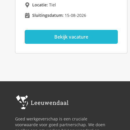
Locatie:
Tiel
Sluitingsdatum:
15-08-2026
Bekijk vacature
Goed werkgeverschap is een cruciale
voorwaarde voor goed partnerschap. We doen