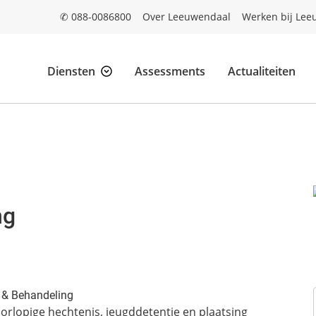
✆ 088-0086800
Over Leeuwendaal
Werken bij Lee
Diensten
Assessments
Actualiteiten
ng
g & Behandeling
oorlopige hechtenis, jeugddetentie en plaatsing