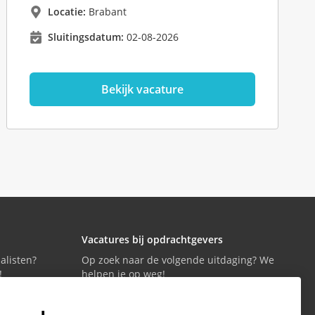
Locatie:
Brabant
Sluitingsdatum:
02-08-2026
Bekijk vacature
Vacatures bij opdrachtgevers
alisten?
Op zoek naar de volgende uitdaging? We
!
helpen je op weg!