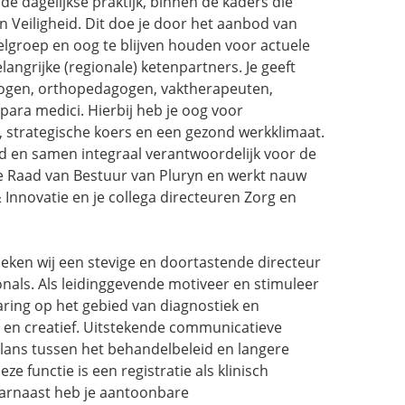
de dagelijkse praktijk, binnen de kaders die
n Veiligheid. Dit doe je door het aanbod van
lgroep en oog te blijven houden voor actuele
ngrijke (regionale) ketenpartners. Je geeft
logen, orthopedagogen, vaktherapeuten,
ara medici. Hierbij heb je oog voor
, strategische koers en een gezond werkklimaat.
tad en samen integraal verantwoordelijk voor de
 de Raad van Bestuur van Pluryn en werkt nauw
& Innovatie en je collega directeuren Zorg en
oeken wij een stevige en doortastende directeur
onals. Als leidinggevende motiveer en stimuleer
aring op het gebied van diagnostiek en
 en creatief. Uitstekende communicatieve
alans tussen het behandelbeleid en langere
ze functie is een registratie als klinisch
aarnaast heb je aantoonbare