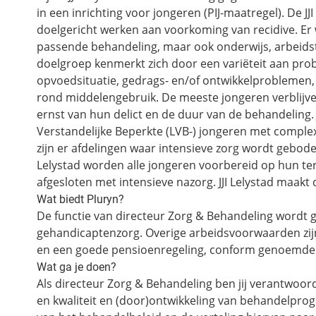
in een inrichting voor jongeren (PIJ-maatregel). De J
doelgericht werken aan voorkoming van recidive. Er
passende behandeling, maar ook onderwijs, arbeidst
doelgroep kenmerkt zich door een variëteit aan pro
opvoedsituatie, gedrags- en/of ontwikkelproblemen
rond middelengebruik. De meeste jongeren verblijven
ernst van hun delict en de duur van de behandeling. J
Verstandelijke Beperkte (LVB-) jongeren met complex
zijn er afdelingen waar intensieve zorg wordt geboden,
Lelystad worden alle jongeren voorbereid op hun ter
afgesloten met intensieve nazorg. JJI Lelystad maakt 
Wat biedt Pluryn?
De functie van directeur Zorg & Behandeling word
gehandicaptenzorg. Overige arbeidsvoorwaarden zij
en een goede pensioenregeling, conform genoemde
Wat ga je doen?
Als directeur Zorg & Behandeling ben jij verantwoor
en kwaliteit en (door)ontwikkeling van behandelprog