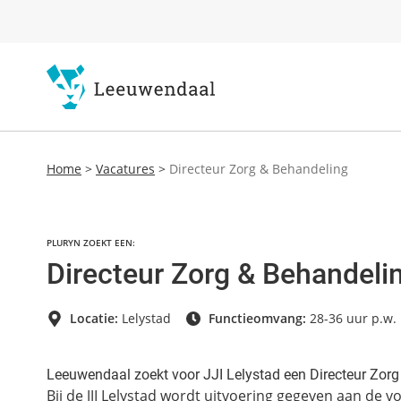
Home
>
Vacatures
>
Directeur Zorg & Behandeling
PLURYN ZOEKT EEN:
Directeur Zorg & Behandeli
Locatie:
Lelystad
Functieomvang:
28-36 uur p.w.
Leeuwendaal zoekt voor JJI Lelystad een Directeur Zor
Bij de JJI Lelystad wordt uitvoering gegeven aan de v