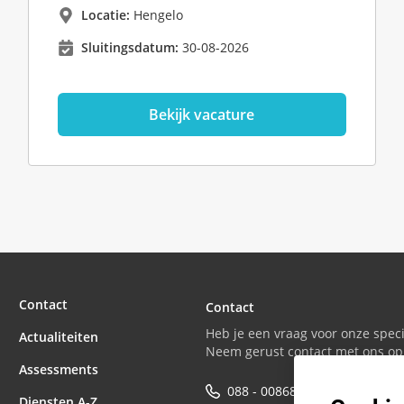
Locatie:
Hengelo
Sluitingsdatum:
30-08-2026
Bekijk vacature
Contact
Contact
Heb je een vraag voor onze speci
Actualiteiten
Neem gerust contact met ons op
Assessments
088 - 0086800
Diensten A-Z