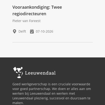
Vooraankondiging: Twee
regiodirecteuren
Pieter van Foreest
Delft
07-10-2026
Goed werkgeverschap is een cruciale voorwaarde
voor goed partnerschap. We doen er alles aan om
werken bij Leeuwendaal en werken met
Leeuwendaal plezierig, succesvol en duurzaam te
maken.