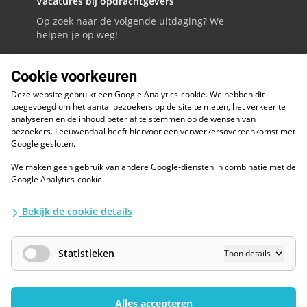
Vacatures bij opdrachtgevers
Op zoek naar de volgende uitdaging? We
helpen je op weg!
Cookie voorkeuren
Vacatures bekijken
Deze website gebruikt een Google Analytics-cookie. We hebben dit
toegevoegd om het aantal bezoekers op de site te meten, het verkeer te
analyseren en de inhoud beter af te stemmen op de wensen van
bezoekers. Leeuwendaal heeft hiervoor een verwerkersovereenkomst met
Contact
Google gesloten.
Heb je een vraag voor onze specialisten?
Neem gerust contact met ons op!
We maken geen gebruik van andere Google-diensten in combinatie met de
Google Analytics-cookie.
088 - 0086800
Bekijk de cookie details
Volg ons op LinkedIn
Statistieken
Toon details
ESG
Diversiteit en inclusie
Alles accepteren