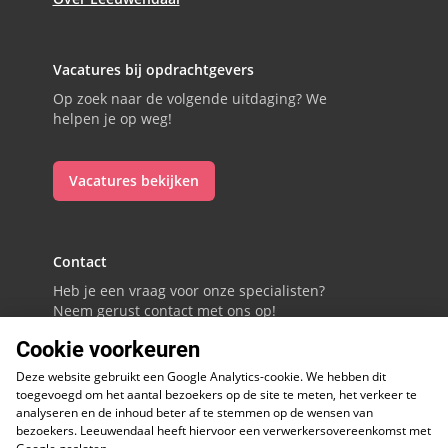
Vacatures bij opdrachtgevers
Op zoek naar de volgende uitdaging? We
helpen je op weg!
Vacatures bekijken
Contact
Heb je een vraag voor onze specialisten?
Neem gerust contact met ons op!
Cookie voorkeuren
088 - 0086800
Deze website gebruikt een Google Analytics-cookie. We hebben dit
Volg ons op LinkedIn
toegevoegd om het aantal bezoekers op de site te meten, het verkeer te
analyseren en de inhoud beter af te stemmen op de wensen van
bezoekers. Leeuwendaal heeft hiervoor een verwerkersovereenkomst met