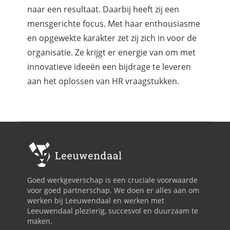
naar een resultaat. Daarbij heeft zij een
mensgerichte focus. Met haar enthousiasme
en opgewekte karakter zet zij zich in voor de
organisatie. Ze krijgt er energie van om met
innovatieve ideeën een bijdrage te leveren
aan het oplossen van HR vraagstukken.
Goed werkgeverschap is een cruciale voorwaarde
voor goed partnerschap. We doen er alles aan om
werken bij Leeuwendaal en werken met
Leeuwendaal plezierig, succesvol en duurzaam te
maken.