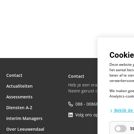
Cookie
Deze website 
het aantal bez
Contact
beter af te s
Contact
verwerkersove
Heb je een vraag voor onze speci
Actualiteiten
Neem gerust contact met ons op
We maken geen
Analytics-cook
Assessments
088 - 0086800
Diensten A-Z
Bekijk de
Volg ons op LinkedIn
Interim Managers
S
Over Leeuwendaal