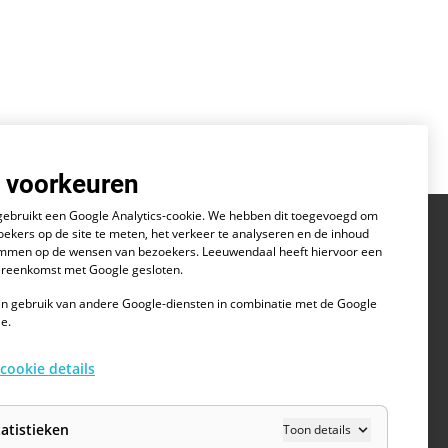
 voorkeuren
gebruikt een Google Analytics-cookie. We hebben dit toegevoegd om
oekers op de site te meten, het verkeer te analyseren en de inhoud
temmen op de wensen van bezoekers. Leeuwendaal heeft hiervoor een
Vacatures bij opdrachtgevers
reenkomst met Google gesloten.
alisten?
Op zoek naar de volgende uitdaging? We
!
helpen je op weg!
 gebruik van andere Google-diensten in combinatie met de Google
ie.
Vacatures bekijken
 cookie details
tatistieken
Toon details