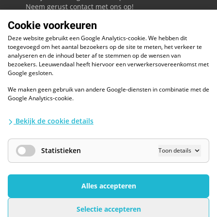
Neem gerust contact met ons op!
Cookie voorkeuren
088 - 0086800
Deze website gebruikt een Google Analytics-cookie. We hebben dit
Volg ons op LinkedIn
toegevoegd om het aantal bezoekers op de site te meten, het verkeer te
analyseren en de inhoud beter af te stemmen op de wensen van
bezoekers. Leeuwendaal heeft hiervoor een verwerkersovereenkomst met
Google gesloten.
We maken geen gebruik van andere Google-diensten in combinatie met de
ESG
Google Analytics-cookie.
Diversiteit en inclusie
Kwaliteitswaarborgen
Bekijk de cookie details
Algemene voorwaarden
Disclaimer
Waarborgen privacy en informatiebeveiliging
Statistieken
Toon details
AI / LLM
Privacybescherming
Cookies Wijzigen
Alles accepteren
Sollicitaties gesloten
Selectie accepteren