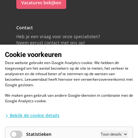
Vacatures bekijken
Contact
Heb je een vraag voor onze specialisten?
Neem gerust contact met ons op!
Cookie voorkeuren
088 - 0086800
Deze website gebruikt een Google Analytics-cookie. We hebben dit
Volg ons op LinkedIn
toegevoegd om het aantal bezoekers op de site te meten, het verkeer te
analyseren en de inhoud beter af te stemmen op de wensen van
bezoekers. Leeuwendaal heeft hiervoor een verwerkersovereenkomst met
Google gesloten.
We maken geen gebruik van andere Google-diensten in combinatie met de
ESG
Google Analytics-cookie.
Diversiteit en inclusie
Kwaliteitswaarborgen
Bekijk de cookie details
Algemene voorwaarden
Disclaimer
Waarborgen privacy en informatiebeveiliging
Statistieken
Toon details
AI / LLM