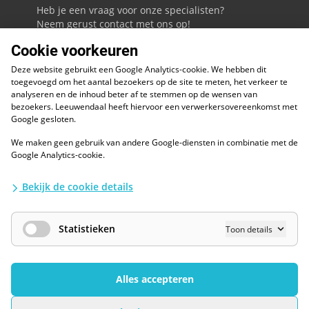
Heb je een vraag voor onze specialisten?
Neem gerust contact met ons op!
Cookie voorkeuren
088 - 0086800
Deze website gebruikt een Google Analytics-cookie. We hebben dit
Volg ons op LinkedIn
toegevoegd om het aantal bezoekers op de site te meten, het verkeer te
analyseren en de inhoud beter af te stemmen op de wensen van
bezoekers. Leeuwendaal heeft hiervoor een verwerkersovereenkomst met
Google gesloten.
We maken geen gebruik van andere Google-diensten in combinatie met de
ESG
Google Analytics-cookie.
Diversiteit en inclusie
Kwaliteitswaarborgen
Bekijk de cookie details
Algemene voorwaarden
Disclaimer
Waarborgen privacy en informatiebeveiliging
Statistieken
Toon details
AI / LLM
Privacybescherming
Cookies Wijzigen
Alles accepteren