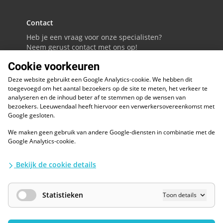
Contact
Heb je een vraag voor onze specialisten?
Neem gerust contact met ons op!
Cookie voorkeuren
088 - 0086800
Deze website gebruikt een Google Analytics-cookie. We hebben dit
Volg ons op LinkedIn
toegevoegd om het aantal bezoekers op de site te meten, het verkeer te
analyseren en de inhoud beter af te stemmen op de wensen van
bezoekers. Leeuwendaal heeft hiervoor een verwerkersovereenkomst met
Google gesloten.
We maken geen gebruik van andere Google-diensten in combinatie met de
ESG
Google Analytics-cookie.
Diversiteit en inclusie
Kwaliteitswaarborgen
Bekijk de cookie details
Algemene voorwaarden
Disclaimer
Waarborgen privacy en informatiebeveiliging
Statistieken
Toon details
AI / LLM
Privacybescherming
Cookies Wijzigen