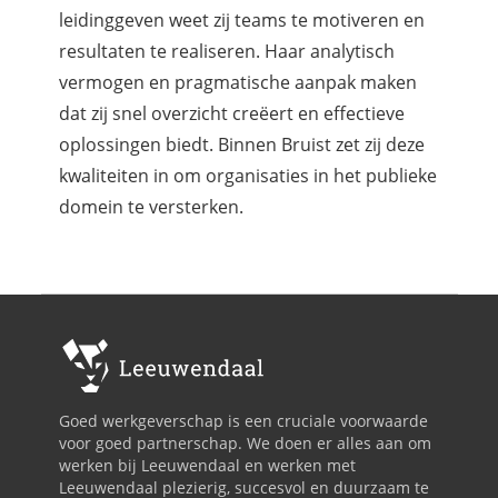
leidinggeven weet zij teams te motiveren en
resultaten te realiseren. Haar analytisch
vermogen en pragmatische aanpak maken
dat zij snel overzicht creëert en effectieve
oplossingen biedt. Binnen Bruist zet zij deze
kwaliteiten in om organisaties in het publieke
domein te versterken.
Goed werkgeverschap is een cruciale voorwaarde
voor goed partnerschap. We doen er alles aan om
werken bij Leeuwendaal en werken met
Leeuwendaal plezierig, succesvol en duurzaam te