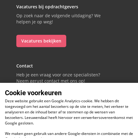
Vacatures bij opdrachtgevers
Op zoek naar de volgende uitdaging? We
helpen je op weg!
Vacatures bekijken
Contact
Heb je een vraag voor onze specialisten?
Neem gerust contact met ons op!
Cookie voorkeuren
088 - 0086800
Deze website gebruikt een Google Analytics-cookie. We hebben dit
Volg ons op LinkedIn
toegevoegd om het aantal bezoekers op de site te meten, het verkeer te
analyseren en de inhoud beter af te stemmen op de wensen van
bezoekers. Leeuwendaal heeft hiervoor een verwerkersovereenkomst met
Google gesloten.
We maken geen gebruik van andere Google-diensten in combinatie met de
ESG