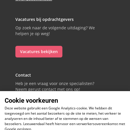
Vacatures bij opdrachtgevers
Op zoek naar de volgende uitdaging? We
helpen je op weg!
Vacatures bekijken
Contact
Heb je een vraag voor onze specialisten?
Neem gerust contact met ons op!
Cookie voorkeuren
088 - 0086800
Deze website gebruikt een Google Analytics-cookie. We hebben dit
Volg ons op LinkedIn
toegevoegd om het aantal bezoekers op de site te meten, het verkeer te
analyseren en de inhoud beter af te stemmen op de wensen van
bezoekers. Leeuwendaal heeft hiervoor een verwerkersovereenkomst met
Google gesloten.