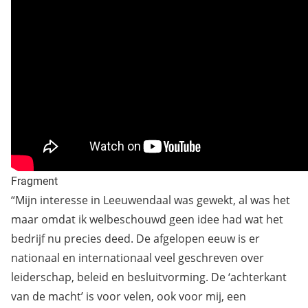
Fragment
“Mijn interesse in Leeuwendaal was gewekt, al was het
maar omdat ik welbeschouwd geen idee had wat het
bedrijf nu precies deed. De afgelopen eeuw is er
nationaal en internationaal veel geschreven over
leiderschap, beleid en besluitvorming. De ‘achterkant
van de macht’ is voor velen, ook voor mij, een