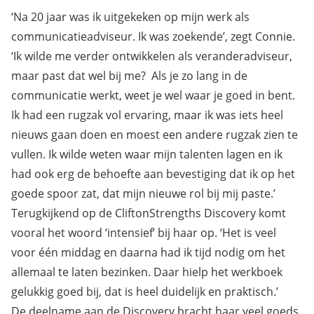
‘Na 20 jaar was ik uitgekeken op mijn werk als
communicatieadviseur. Ik was zoekende’, zegt Connie.
‘Ik wilde me verder ontwikkelen als veranderadviseur,
maar past dat wel bij me? Als je zo lang in de
communicatie werkt, weet je wel waar je goed in bent.
Ik had een rugzak vol ervaring, maar ik was iets heel
nieuws gaan doen en moest een andere rugzak zien te
vullen. Ik wilde weten waar mijn talenten lagen en ik
had ook erg de behoefte aan bevestiging dat ik op het
goede spoor zat, dat mijn nieuwe rol bij mij paste.’
Terugkijkend op de
CliftonStrengths Discovery
komt
vooral het woord ‘intensief’ bij haar op. ‘Het is veel
voor één middag en daarna had ik tijd nodig om het
allemaal te laten bezinken. Daar hielp het werkboek
gelukkig goed bij, dat is heel duidelijk en praktisch.’
De deelname aan de Discovery bracht haar veel goeds.