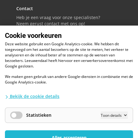
Contact
Heb je een vraag voor onze specialisten?
Neem gerust contact met ons op!
Cookie voorkeuren
088 - 0086800
Deze website gebruikt een Google Analytics-cookie. We hebben dit
Volg ons op LinkedIn
toegevoegd om het aantal bezoekers op de site te meten, het verkeer te
analyseren en de inhoud beter af te stemmen op de wensen van
bezoekers. Leeuwendaal heeft hiervoor een verwerkersovereenkomst met
Google gesloten.
We maken geen gebruik van andere Google-diensten in combinatie met de
ESG
Google Analytics-cookie.
Diversiteit en inclusie
Kwaliteitswaarborgen
Bekijk de cookie details
Algemene voorwaarden
Disclaimer
Waarborgen privacy en informatiebeveiliging
Statistieken
Toon details
AI / LLM
Privacybescherming
Cookies Wijzigen
Alles accepteren