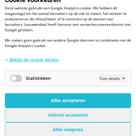
088 - 0086800
Deze website gebruikt een Google Analytics-cookie. We hebben dit
Volg ons op LinkedIn
toegevoegd om het aantal bezoekers op de site te meten, het verkeer te
analyseren en de inhoud beter af te stemmen op de wensen van
bezoekers. Leeuwendaal heeft hiervoor een verwerkersovereenkomst met
Google gesloten.
We maken geen gebruik van andere Google-diensten in combinatie met de
ESG
Google Analytics-cookie.
Diversiteit en inclusie
Kwaliteitswaarborgen
Bekijk de cookie details
Algemene voorwaarden
Disclaimer
Waarborgen privacy en informatiebeveiliging
Statistieken
Toon details
AI / LLM
Privacybescherming
Cookies Wijzigen
Alles accepteren
Selectie accepteren
Leeuwendaal © 2026 - All rights reserved
Sollicitaties gesloten
Alles weigeren
Technische implementatie door
Super Interactive