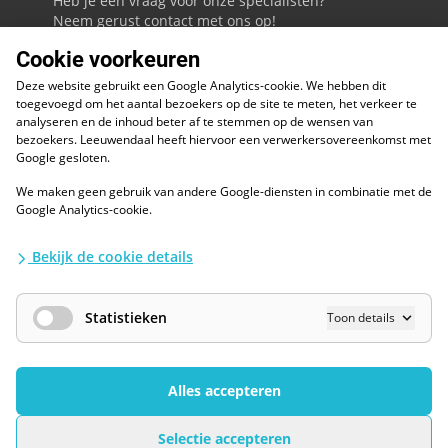
Heb je een vraag voor onze specialisten?
Neem gerust contact met ons op!
Cookie voorkeuren
088 - 0086800
Deze website gebruikt een Google Analytics-cookie. We hebben dit
Volg ons op LinkedIn
toegevoegd om het aantal bezoekers op de site te meten, het verkeer te
analyseren en de inhoud beter af te stemmen op de wensen van
bezoekers. Leeuwendaal heeft hiervoor een verwerkersovereenkomst met
Google gesloten.
We maken geen gebruik van andere Google-diensten in combinatie met de
ESG
Google Analytics-cookie.
Diversiteit en inclusie
Kwaliteitswaarborgen
Bekijk de cookie details
Algemene voorwaarden
Disclaimer
Waarborgen privacy en informatiebeveiliging
Statistieken
Toon details
AI / LLM
Privacybescherming
Cookies Wijzigen
Alles accepteren
Selectie accepteren