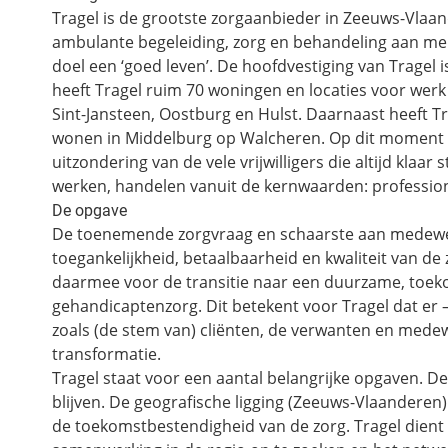
Tragel is de grootste zorgaanbieder in Zeeuws-Vlaa
ambulante begeleiding, zorg en behandeling aan me
doel een ‘goed leven’. De hoofdvestiging van Tragel i
heeft Tragel ruim 70 woningen en locaties voor werk
Sint-Jansteen, Oostburg en Hulst. Daarnaast heeft T
wonen in Middelburg op Walcheren. Op dit moment 
uitzondering van de vele vrijwilligers die altijd klaar
werken, handelen vanuit de kernwaarden: profession
De opgave
De toenemende zorgvraag en schaarste aan medewe
toegankelijkheid, betaalbaarheid en kwaliteit van de
daarmee voor de transitie naar een duurzame, toek
gehandicaptenzorg. Dit betekent voor Tragel dat er 
zoals (de stem van) cliënten, de verwanten en med
transformatie.
Tragel staat voor een aantal belangrijke opgaven. De 
blijven. De geografische ligging (Zeeuws-Vlaanderen)
de toekomstbestendigheid van de zorg. Tragel dient 