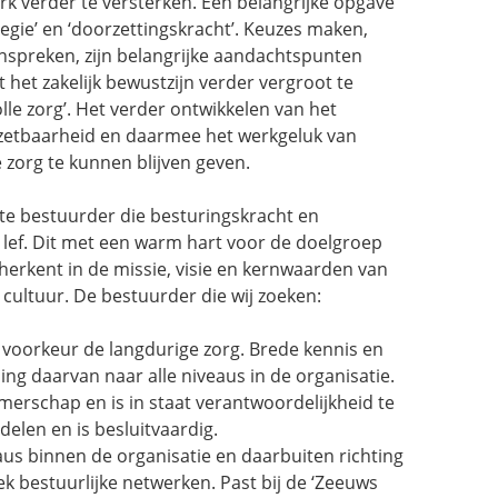
k verder te versterken. Een belangrijke opgave
ategie’ en ‘doorzettingskracht’. Keuzes maken,
nspreken, zijn belangrijke aandachtspunten
 het zakelijk bewustzijn verder vergroot te
lle zorg’. Het verder ontwikkelen van het
zetbaarheid en daarmee het werkgeluk van
 zorg te kunnen blijven geven.
te bestuurder die besturingskracht en
lef. Dit met een warm hart voor de doelgroep
 herkent in de missie, visie en kernwaarden van
cultuur. De bestuurder die wij zoeken:
j voorkeur de langdurige zorg. Brede kennis en
ling daarvan naar alle niveaus in de organisatie.
rschap en is in staat verantwoordelijkheid te
delen en is besluitvaardig.
us binnen de organisatie en daarbuiten richting
k bestuurlijke netwerken. Past bij de ‘Zeeuws