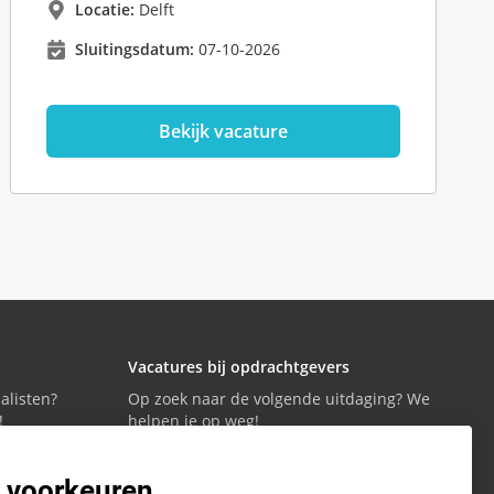
Locatie:
Delft
Sluitingsdatum:
07-10-2026
Bekijk vacature
Vacatures bij opdrachtgevers
alisten?
Op zoek naar de volgende uitdaging? We
!
helpen je op weg!
 voorkeuren
Vacatures bekijken