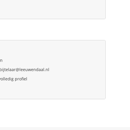
In
.bijtelaar@leeuwendaal.nl
volledig profiel