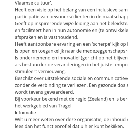
Vlaamse cultuur’.
Heeft een visie op het belang van een inclusieve sa
participatie van bewoners/cliënten in de maatschapp
Geeft op inspirerende wijze leiding aan het beleids
en faciliteert hen in hun autonomie en (te ontwikke
afspraken en is vasthoudend.
Heeft aantoonbare ervaring en een ‘scherpe’ kijk op b
Is open en toegankelijk naar de medezeggenschapsr
Is ondernemend en innovatief (gericht op het blijve
als bestuurder de veranderingen in het juiste tempo
stimuleert vernieuwing.
Beschikt over uitstekende sociale en communicatiev
zonder de verbinding te verliezen. Een gezonde dosi
wordt tevens gewaardeerd.
Bij voorkeur bekend met de regio (Zeeland) en is b
het werkgebied van Tragel.
Informatie
Wilt u meer weten over deze organisatie, de inhoud v
lees dan het functieprofiel dat u
hier kunt bekijken.