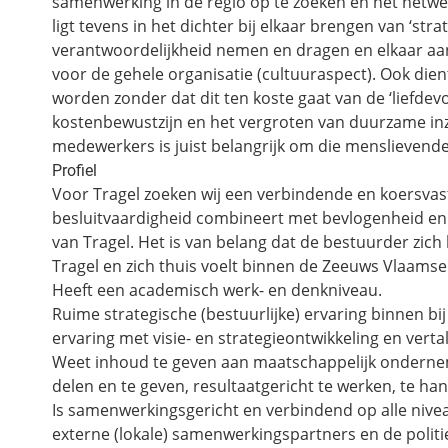
samenwerking in de regio op te zoeken en het netwer
ligt tevens in het dichter bij elkaar brengen van ‘str
verantwoordelijkheid nemen en dragen en elkaar aa
voor de gehele organisatie (cultuuraspect). Ook dient
worden zonder dat dit ten koste gaat van de ‘liefdevo
kostenbewustzijn en het vergroten van duurzame in
medewerkers is juist belangrijk om die menslievende
Profiel
Voor Tragel zoeken wij een verbindende en koersvas
besluitvaardigheid combineert met bevlogenheid en 
van Tragel. Het is van belang dat de bestuurder zich
Tragel en zich thuis voelt binnen de Zeeuws Vlaamse 
Heeft een academisch werk- en denkniveau.
Ruime strategische (bestuurlijke) ervaring binnen bi
ervaring met visie- en strategieontwikkeling en verta
Weet inhoud te geven aan maatschappelijk onderneme
delen en te geven, resultaatgericht te werken, te han
Is samenwerkingsgericht en verbindend op alle nivea
externe (lokale) samenwerkingspartners en de politie