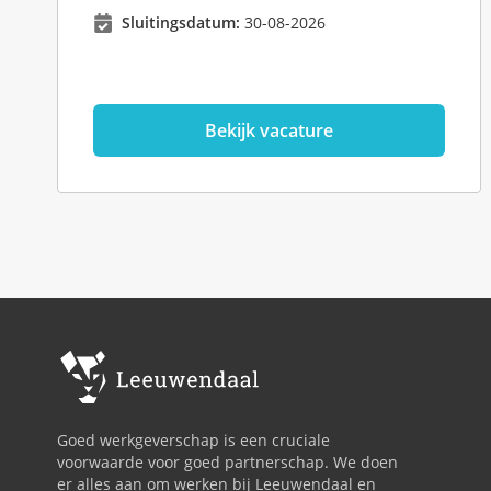
Sluitingsdatum:
30-08-2026
Bekijk vacature
Goed werkgeverschap is een cruciale
voorwaarde voor goed partnerschap. We doen
er alles aan om werken bij Leeuwendaal en