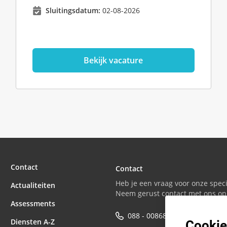
Sluitingsdatum:
02-08-2026
Bekijk vacature
Contact
Contact
Heb je een vraag voor onze speci
Actualiteiten
Neem gerust contact met ons op
Assessments
088 - 0086800
Cookie
Diensten A-Z