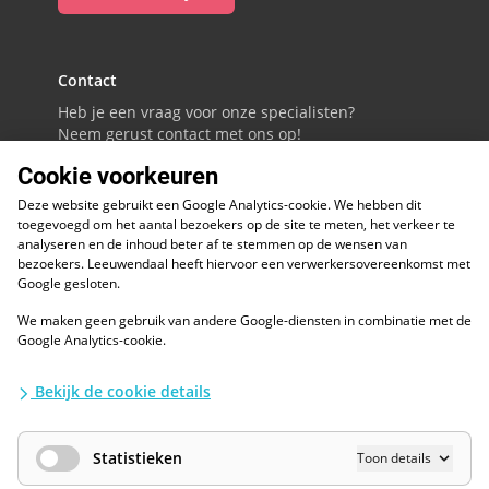
Contact
Heb je een vraag voor onze specialisten?
Neem gerust contact met ons op!
Cookie voorkeuren
088 - 0086800
Deze website gebruikt een Google Analytics-cookie. We hebben dit
Volg ons op LinkedIn
toegevoegd om het aantal bezoekers op de site te meten, het verkeer te
analyseren en de inhoud beter af te stemmen op de wensen van
bezoekers. Leeuwendaal heeft hiervoor een verwerkersovereenkomst met
Google gesloten.
We maken geen gebruik van andere Google-diensten in combinatie met de
ESG
Google Analytics-cookie.
Diversiteit en inclusie
Kwaliteitswaarborgen
Bekijk de cookie details
Algemene voorwaarden
Disclaimer
Waarborgen privacy en informatiebeveiliging
Statistieken
Toon details
AI / LLM
Privacybescherming