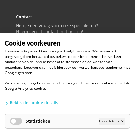
Contact
Heb je een vraag voor onze specialisten?
Neem gerust contact met ons op!
Cookie voorkeuren
088 - 0086800
Deze website gebruikt een Google Analytics-cookie. We hebben dit
Volg ons op LinkedIn
toegevoegd om het aantal bezoekers op de site te meten, het verkeer te
analyseren en de inhoud beter af te stemmen op de wensen van
bezoekers. Leeuwendaal heeft hiervoor een verwerkersovereenkomst met
Google gesloten.
We maken geen gebruik van andere Google-diensten in combinatie met de
ESG
Google Analytics-cookie.
Diversiteit en inclusie
Kwaliteitswaarborgen
Bekijk de cookie details
Algemene voorwaarden
Disclaimer
Waarborgen privacy en informatiebeveiliging
Statistieken
Toon details
AI / LLM
Privacybescherming
Cookies Wijzigen